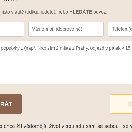
ísto v autě (odkud jedete), nebo
HLEDÁTE
odvoz.
ERÁT
Z
chce žít vědomější život v souladu sám se sebou i se 