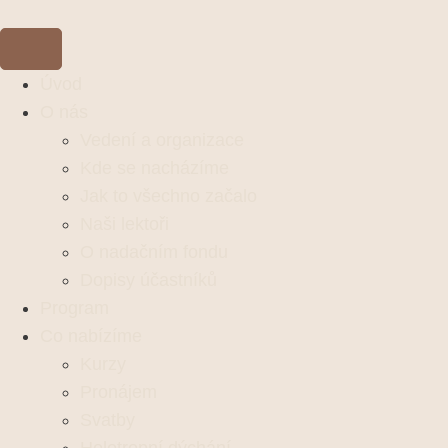
Úvod
O nás
Vedení a organizace
Kde se nacházíme
Jak to všechno začalo
Naši lektoři
O nadačním fondu
Dopisy účastníků
Program
Co nabízíme
Kurzy
Pronájem
Svatby