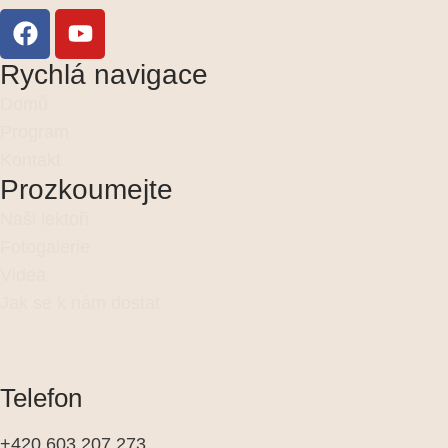
Rychlá navigace
Domů
Program
Kontakt
Prozkoumejte
Naši lektoři
Fotogalerie
Videa
Jak se k nám dostat
Telefon
+420 603 207 273