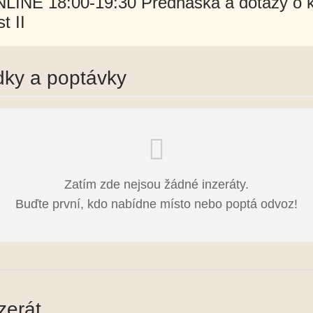
NLINE 18:00-19:30 Přednáška a dotazy o k
t II
dky a poptávky
Zatím zde nejsou žádné inzeráty.
Buďte první, kdo nabídne místo nebo poptá odvoz!
zerát