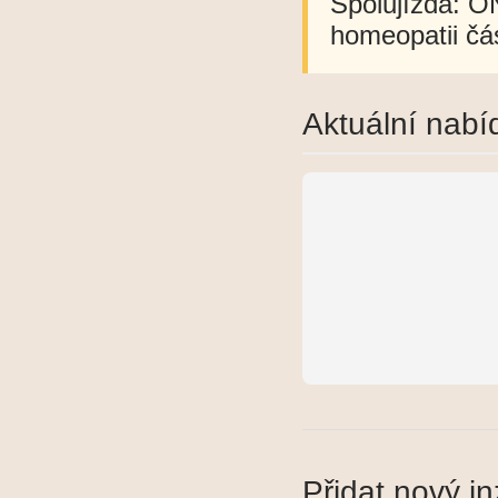
Spolujízda: O
homeopatii čás
Aktuální nabí
Přidat nový in