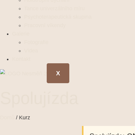
Holotropní dýchání
Tance univerzálního míru
Psychoterapeutická skupina
Pracovní víkendy
Galerie
Fotografie
Videa
Kontakt
X
Spolujízda
Domů
/ Kurz