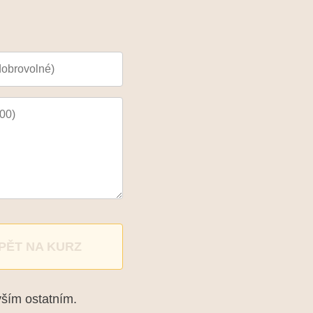
PĚT NA KURZ
vším ostatním.