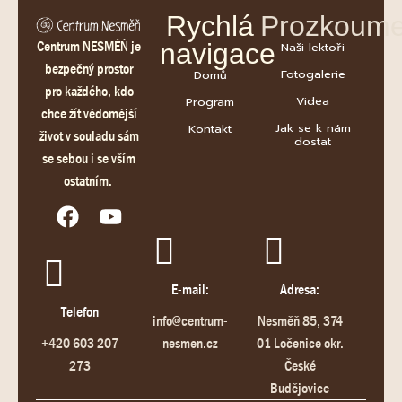
Rychlá
Prozkoume
Centrum NESMĚŇ je
navigace
Naši lektoři
bezpečný prostor
Fotogalerie
Domů
pro každého, kdo
Videa
Program
chce žít vědomější
Jak se k nám
Kontakt
život v souladu sám
dostat
se sebou i se vším
ostatním.
E-mail:
Adresa:
Telefon
info@centrum-
Nesměň 85, 374
+420 603 207
nesmen.cz
01 Ločenice okr.
273
České
Budějovice