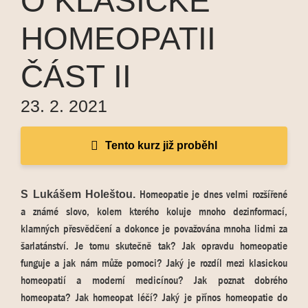
O KLASICKÉ
HOMEOPATII
ČÁST II
23. 2. 2021
Tento kurz již proběhl
Homeopatie je dnes velmi rozšířené
S Lukášem Holeštou.
a známé slovo, kolem kterého koluje mnoho dezinformací,
klamných přesvědčení a dokonce je považována mnoha lidmi za
šarlatánství. Je tomu skutečně tak? Jak opravdu homeopatie
funguje a jak nám může pomoci? Jaký je rozdíl mezi klasickou
homeopatií a moderní medicínou? Jak poznat dobrého
homeopata? Jak homeopat léčí? Jaký je přínos homeopatie do