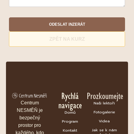
ODESLAT INZERÁT
ZPĚT NA KURZ
Rychlá
Prozkoumejte
navigace
Centrum
Naši lektoři
NESMĚŇ je
Fotogalerie
Domů
bezpečný
Videa
Program
prostor pro
Jak se k nám
Kontakt
každého, kdo