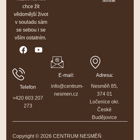
dostat
chce žít
vědomější život
v souladu sám
se sebou i se
vším ostatním.
E-mail:
Adresa:
info@centrum-
Nesměň 85,
Telefon
nesmen.cz
374 01
+420 603 207
Ločenice okr.
273
České
Budějovice
Copyright © 2026 CENTRUM NESMĚŇ