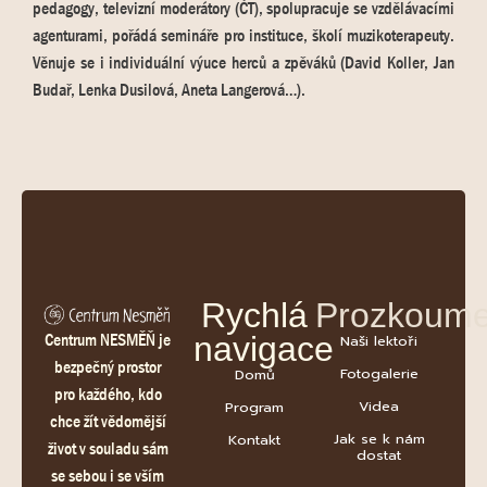
pedagogy, televizní moderátory (ČT), spolupracuje se vzdělávacími
agenturami, pořádá semináře pro instituce, školí muzikoterapeuty.
Věnuje se i individuální výuce herců a zpěváků (David Koller, Jan
Budař, Lenka Dusilová, Aneta Langerová…).
Rychlá
Prozkoume
Centrum NESMĚŇ je
navigace
Naši lektoři
bezpečný prostor
Fotogalerie
Domů
pro každého, kdo
Videa
Program
chce žít vědomější
Jak se k nám
Kontakt
život v souladu sám
dostat
se sebou i se vším