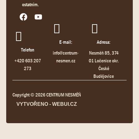
ostatním.
E-mail:
Adresa:
Telefon
info@centrum-
Nesměň 85, 374
+420 603 207
nesmen.cz
01 Ločenice okr.
273
České
Budějovice
Copyright © 2026 CENTRUM NESMĚŇ
VYTVOŘENO - WEBUI.CZ