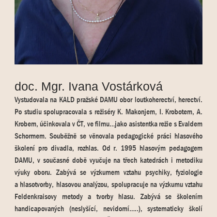
doc. Mgr. Ivana Vostárková
Vystudovala na KALD pražské DAMU obor loutkoherectví, herectví.
Po studiu spolupracovala s režiséry K. Makonjem, I. Krobotem, A.
Krobem, účinkovala v ČT, ve filmu…jako asistentka režie s Evaldem
Schormem. Souběžně se věnovala pedagogické práci hlasového
školení pro divadla, rozhlas. Od r. 1995 hlasovým pedagogem
DAMU, v současné době vyučuje na třech katedrách i metodiku
výuky oboru. Zabývá se výzkumem vztahu psychiky, fyziologie
a hlasotvorby, hlasovou analýzou, spolupracuje na výzkumu vztahu
Feldenkraisovy metody a tvorby hlasu. Zabývá se školením
handicapovaných (neslyšící, nevidomí…..), systematicky školí