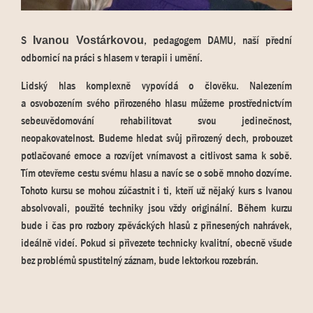
S
, pedagogem DAMU, naší přední
Ivanou Vostárkovou
odbornicí na práci s hlasem v terapii i umění.
Lidský hlas komplexně vypovídá o člověku. Nalezením
a osvobozením svého přirozeného hlasu můžeme prostřednictvím
sebeuvědomování rehabilitovat svou jedinečnost,
neopakovatelnost. Budeme hledat svůj přirozený dech, probouzet
potlačované emoce a rozvíjet vnímavost a citlivost sama k sobě.
Tím otevřeme cestu svému hlasu a navíc se o sobě mnoho dozvíme.
Tohoto kursu se mohou zúčastnit i ti, kteří už nějaký kurs s Ivanou
absolvovali, použité techniky jsou vždy originální. Během kurzu
bude i čas pro rozbory zpěváckých hlasů z přinesených nahrávek,
ideálně videí. Pokud si přivezete technicky kvalitní, obecně všude
bez problémů spustitelný záznam, bude lektorkou rozebrán.