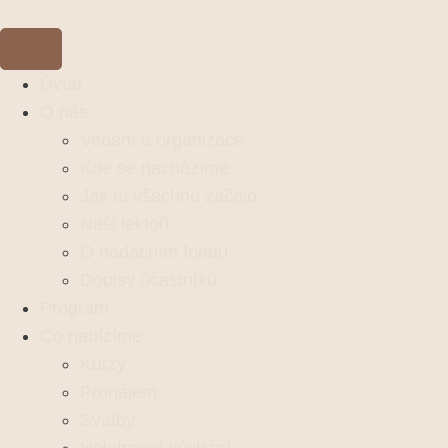
Úvod
O nás
Vedení a organizace
Kde se nacházíme
Jak to všechno začalo
Naši lektoři
O nadačním fondu
Dopisy účastníků
Program
Co nabízíme
Kurzy
Pronájem
Svatby