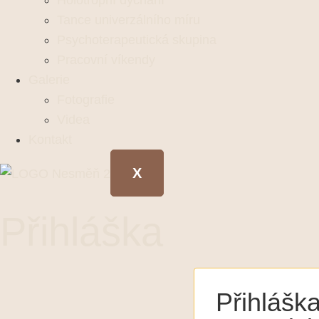
Holotropní dýchání
Tance univerzálního míru
Psychoterapeutická skupina
Pracovní víkendy
Galerie
Fotografie
Videa
Kontakt
X
Přihláška
Přihlášk