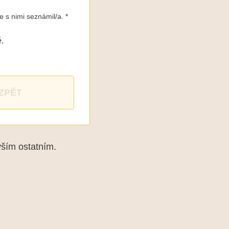
e s nimi seznámil/a. *
.
ZPĚT
vším ostatním.