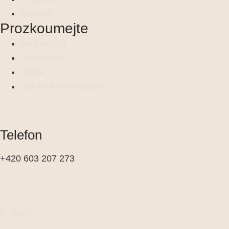
Kontakt
Prozkoumejte
Naši lektoři
Fotogalerie
Videa
Jak se k nám dostat
Telefon
+420 603 207 273
E-mail: