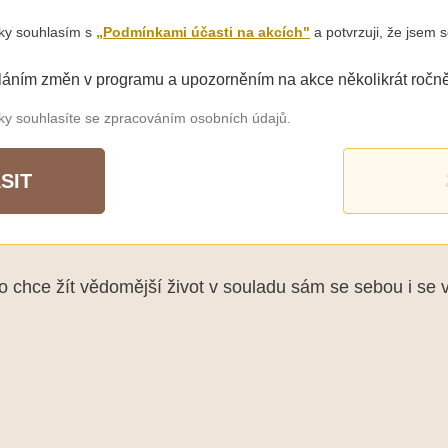
šky souhlasím s
„Podmínkami účasti na akcích"
a potvrzuji, že jsem s
láním změn v programu a upozorněním na akce několikrát ročně
šky souhlasíte se zpracováním osobních údajů.
SIT
chce žít vědomější život v souladu sám se sebou i se 