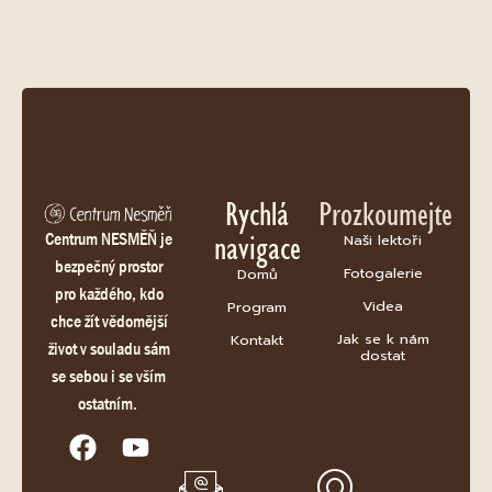
Rychlá
Prozkoumejte
navigace
Centrum NESMĚŇ je
Naši lektoři
bezpečný prostor
Fotogalerie
Domů
pro každého, kdo
Videa
Program
chce žít vědomější
Jak se k nám
Kontakt
život v souladu sám
dostat
se sebou i se vším
ostatním.