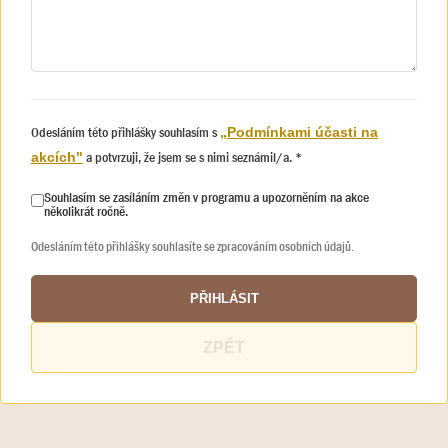
Odesláním této přihlášky souhlasím s
„Podmínkami účasti na
a potvrzuji, že jsem se s nimi seznámil/a. *
akcích"
Souhlasím se zasíláním změn v programu a upozorněním na akce
několikrát ročně.
Odesláním této přihlášky souhlasíte se zpracováním osobních údajů.
PŘIHLÁSIT
ZPĚT