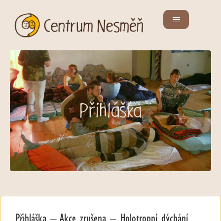
Přihláška
Přihláška – Akce zrušena – Holotropní dýchání