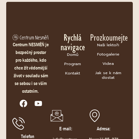
Rychlá
Prozkoumejte
navigace
Centrum NESMĚŇ je
Naši lektoři
bezpečný prostor
Fotogalerie
Domů
pro každého, kdo
Videa
Program
chce žít vědomější
Jak se k nám
Kontakt
život v souladu sám
dostat
se sebou i se vším
ostatním.
E-mail:
Adresa:
Telefon