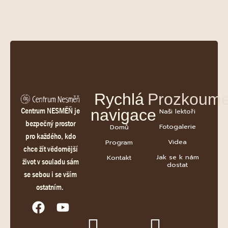
Rychlá
Prozkoume
Centrum NESMĚŇ je
navigace
Naši lektoři
bezpečný prostor
Fotogalerie
Domů
pro každého, kdo
Videa
Program
chce žít vědomější
Jak se k nám
Kontakt
život v souladu sám
dostat
se sebou i se vším
ostatním.