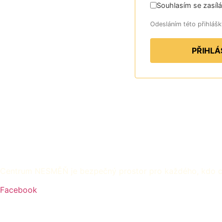
Souhlasím se zasíl
Odesláním této přihlášk
PŘIHLÁ
Centrum NESMĚŇ je bezpečný prostor pro každého, kdo chc
Facebook