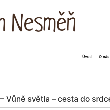
Úvod
O nás
 – Vůně světla – cesta do srdc