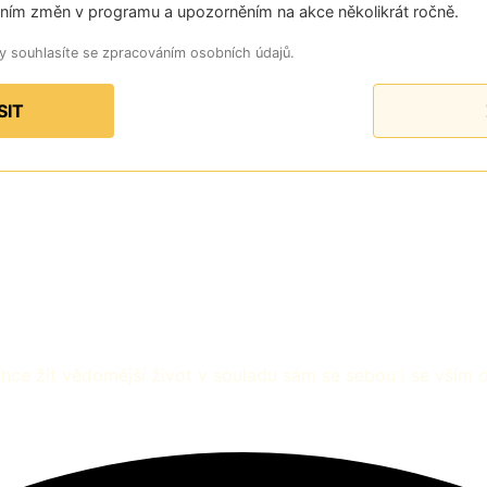
áním změn v programu a upozorněním na akce několikrát ročně.
y souhlasíte se zpracováním osobních údajů.
SIT
e žít vědomější život v souladu sám se sebou i se vším 