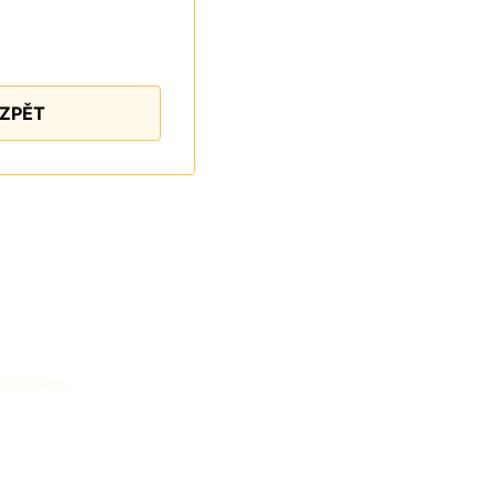
ZPĚT
ostatním.