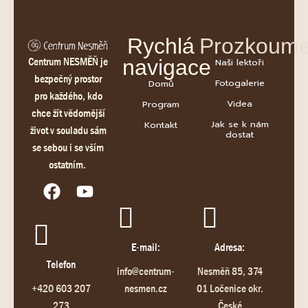
Rychlá
Prozkoume
Centrum NESMĚŇ je
navigace
Naši lektoři
bezpečný prostor
Fotogalerie
Domů
pro každého, kdo
Videa
Program
chce žít vědomější
Jak se k nám
Kontakt
život v souladu sám
dostat
se sebou i se vším
ostatním.
E-mail:
Adresa:
Telefon
info@centrum-
Nesměň 85, 374
+420 603 207
nesmen.cz
01 Ločenice okr.
273
České