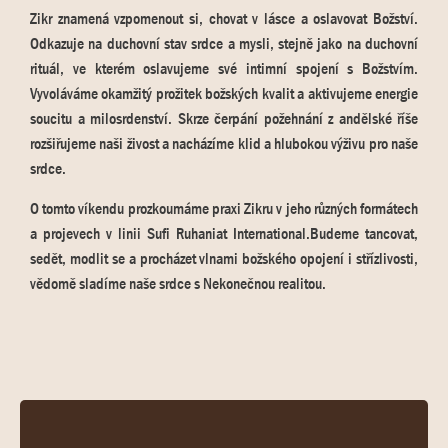
Zikr znamená vzpomenout si, chovat v lásce a oslavovat Božství.
Odkazuje na duchovní stav srdce a mysli, stejně jako na duchovní
rituál, ve kterém oslavujeme své intimní spojení s Božstvím.
Vyvoláváme okamžitý prožitek božských kvalit a aktivujeme energie
soucitu a milosrdenství. Skrze čerpání požehnání z andělské říše
rozšiřujeme naši živost a nacházíme klid a hlubokou výživu pro naše
srdce.
O tomto víkendu prozkoumáme praxi Zikru v jeho různých formátech
a projevech v linii Sufi Ruhaniat International.Budeme tancovat,
sedět, modlit se a procházet vlnami božského opojení i střízlivosti,
vědomě sladíme naše srdce s Nekonečnou realitou.