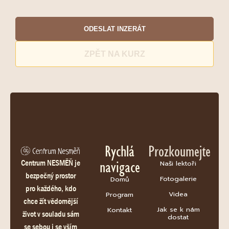
ODESLAT INZERÁT
ZPĚT NA KURZ
Rychlá
Prozkoumejte
navigace
Centrum NESMĚŇ je
Naši lektoři
bezpečný prostor
Fotogalerie
Domů
pro každého, kdo
Videa
Program
chce žít vědomější
Jak se k nám
Kontakt
život v souladu sám
dostat
se sebou i se vším