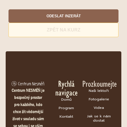
ODESLAT INZERÁT
ZPĚT NA KURZ
Rychlá
Prozkoumejte
navigace
Centrum NESMĚŇ je
Naši lektoři
bezpečný prostor
Fotogalerie
Domů
pro každého, kdo
Videa
Program
chce žít vědomější
Jak se k nám
Kontakt
život v souladu sám
dostat
se sebou i se vším