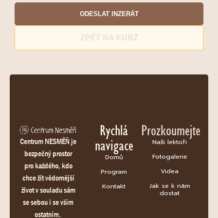
ODESLAT INZERÁT
ZPĚT NA KURZ
Rychlá
Prozkoumejte
navigace
Centrum NESMĚŇ je
Naši lektoři
bezpečný prostor
Fotogalerie
Domů
pro každého, kdo
Videa
Program
chce žít vědomější
Jak se k nám
Kontakt
život v souladu sám
dostat
se sebou i se vším
ostatním.