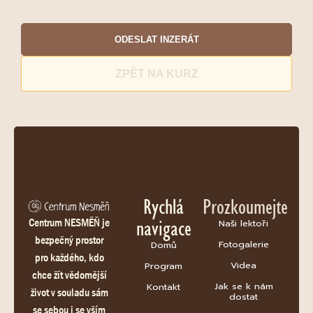
ODESLAT INZERÁT
ZPĚT NA KURZ
Rychlá
Prozkoumejte
navigace
Centrum NESMĚŇ je
Naši lektoři
bezpečný prostor
Fotogalerie
Domů
pro každého, kdo
Videa
Program
chce žít vědomější
Jak se k nám
Kontakt
život v souladu sám
dostat
se sebou i se vším