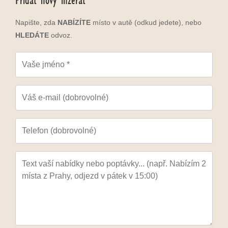
Přidat nový inzerát
Napište, zda
NABÍZÍTE
místo v autě (odkud jedete), nebo
HLEDÁTE
odvoz.