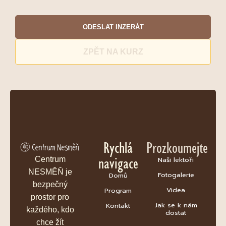
ODESLAT INZERÁT
ZPĚT NA KURZ
Rychlá
Prozkoumejte
navigace
Centrum
Naši lektoři
NESMĚŇ je
Fotogalerie
Domů
bezpečný
Videa
Program
prostor pro
Jak se k nám
Kontakt
každého, kdo
dostat
chce žít