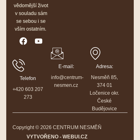
vědomější život
v souladu sám
se sebou i se
vším ostatním.
E-mail:
Adresa:
info@centrum-
Nesměň 85,
Telefon
nesmen.cz
374 01
+420 603 207
Ločenice okr.
273
České
Budějovice
Copyright © 2026 CENTRUM NESMĚŇ
VYTVOŘENO - WEBUI.CZ