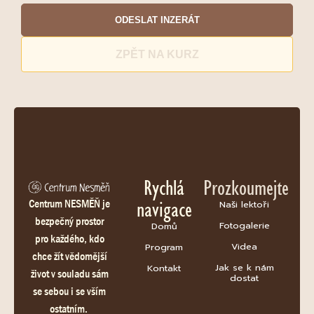
ODESLAT INZERÁT
ZPĚT NA KURZ
Rychlá
Prozkoumejte
navigace
Centrum NESMĚŇ je
Naši lektoři
bezpečný prostor
Fotogalerie
Domů
pro každého, kdo
Videa
Program
chce žít vědomější
Jak se k nám
Kontakt
život v souladu sám
dostat
se sebou i se vším
ostatním.