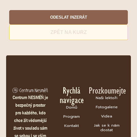
ODESLAT INZERÁT
ZPĚT NA KURZ
Rychlá
Prozkoumejte
navigace
Centrum NESMĚŇ je
Naši lektoři
bezpečný prostor
Fotogalerie
Domů
pro každého, kdo
Videa
Program
chce žít vědomější
Jak se k nám
Kontakt
život v souladu sám
dostat
se sebou i se vším