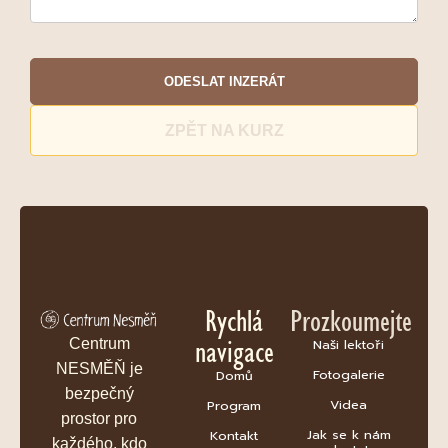
ODESLAT INZERÁT
ZPĚT NA KURZ
Rychlá
Prozkoumejte
navigace
Centrum
Naši lektoři
NESMĚŇ je
Fotogalerie
Domů
bezpečný
Videa
Program
prostor pro
Jak se k nám
Kontakt
každého, kdo