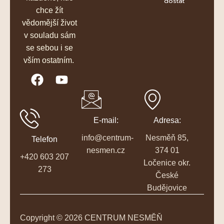
dostat
chce žít
vědomější život
v souladu sám
se sebou i se
vším ostatním.
E-mail:
Adresa:
info@centrum-
Nesměň 85,
Telefon
nesmen.cz
374 01
+420 603 207
Ločenice okr.
273
České
Budějovice
Copyright © 2026 CENTRUM NESMĚŇ