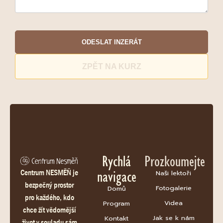
ODESLAT INZERÁT
ZPĚT NA KURZ
Rychlá
Prozkoumejte
navigace
Centrum NESMĚŇ je
Naši lektoři
bezpečný prostor
Fotogalerie
Domů
pro každého, kdo
Videa
Program
chce žít vědomější
Jak se k nám
Kontakt
život v souladu sám