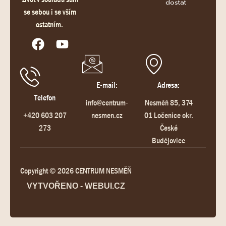
dostat
se sebou i se vším
ostatním.
E-mail:
Adresa:
Telefon
info@centrum-
Nesměň 85, 374
+420 603 207
nesmen.cz
01 Ločenice okr.
273
České
Budějovice
Copyright © 2026 CENTRUM NESMĚŇ
VYTVOŘENO - WEBUI.CZ