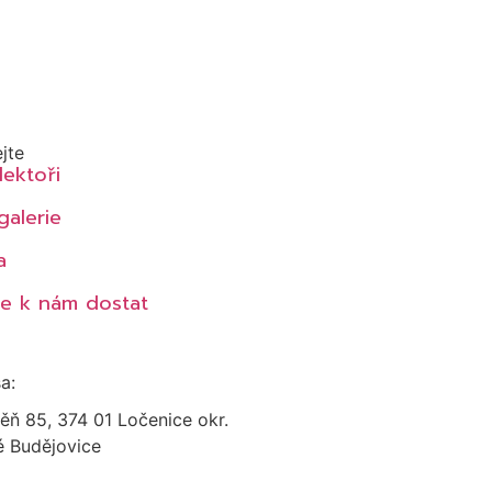
jte
lektoři
galerie
a
se k nám dostat
a:
ň 85, 374 01 Ločenice okr.
 Budějovice