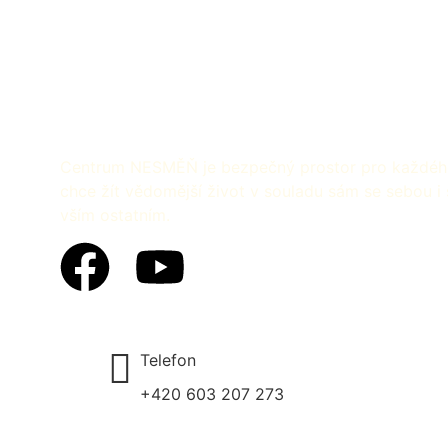
Centrum NESMĚŇ je bezpečný prostor pro každéh
chce žít vědomější život v souladu sám se sebou i 
vším ostatním.
Telefon
+420 603 207 273