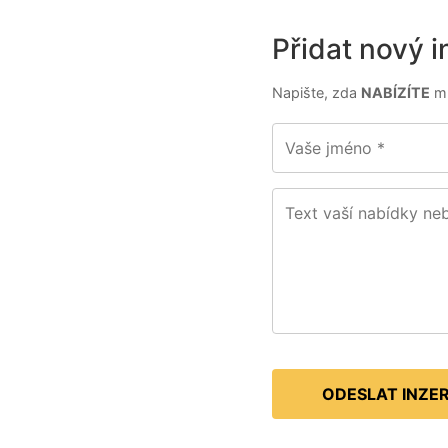
Přidat nový i
Napište, zda
NABÍZÍTE
mí
ODESLAT INZE