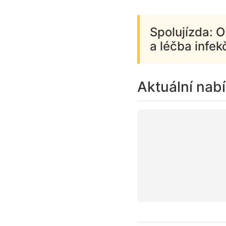
Spolujízda: 
a léčba infe
Aktuální nab