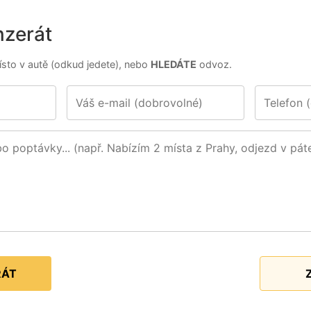
nzerát
sto v autě (odkud jedete), nebo
HLEDÁTE
odvoz.
RÁT