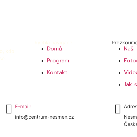
Rychlá navigace
Prozkoume
Domů
Naši 
o, kdo
se
Program
Foto
Kontakt
Vide
Jak 
E-mail:
Adres
info@centrum-nesmen.cz
Nesmě
České