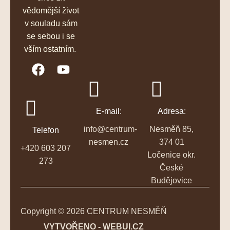
vědomější život
v souladu sám
se sebou i se
vším ostatním.
E-mail:
Adresa:
info@centrum-
Nesměň 85,
Telefon
nesmen.cz
374 01
+420 603 207
Ločenice okr.
273
České
Budějovice
Copyright © 2026 CENTRUM NESMĚŇ
VYTVOŘENO - WEBUI.CZ