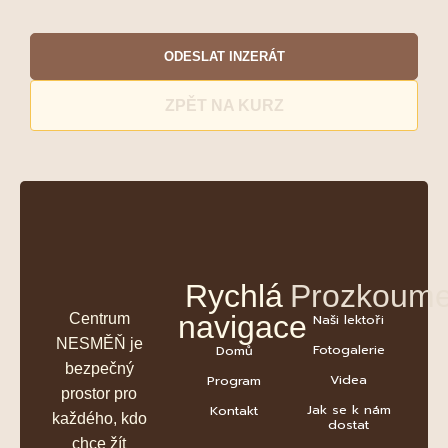
ODESLAT INZERÁT
ZPĚT NA KURZ
Rychlá
Prozkoume
navigace
Centrum
Naši lektoři
NESMĚŇ je
Fotogalerie
Domů
bezpečný
Videa
Program
prostor pro
Jak se k nám
Kontakt
každého, kdo
dostat
chce žít