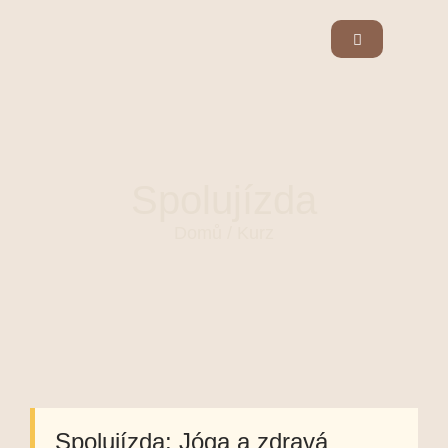
Spolujízda
Domů
/ Kurz
Spolujízda: Jóga a zdravá