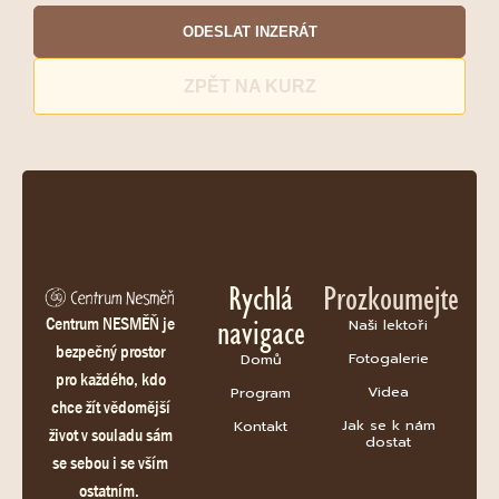
ODESLAT INZERÁT
ZPĚT NA KURZ
Rychlá
Prozkoumejte
navigace
Centrum NESMĚŇ je
Naši lektoři
bezpečný prostor
Fotogalerie
Domů
pro každého, kdo
Videa
Program
chce žít vědomější
Jak se k nám
Kontakt
život v souladu sám
dostat
se sebou i se vším
ostatním.