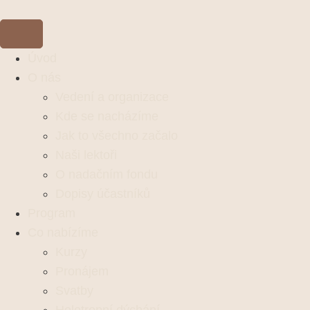
Úvod
O nás
Vedení a organizace
Kde se nacházíme
Jak to všechno začalo
Naši lektoři
O nadačním fondu
Dopisy účastníků
Program
Co nabízíme
Kurzy
Pronájem
Svatby