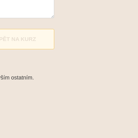
PĚT NA KURZ
vším ostatním.