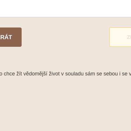
ERÁT
Z
chce žít vědomější život v souladu sám se sebou i se 