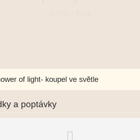
Domů
/ Kurz
ower of light- koupel ve světle
dky a poptávky