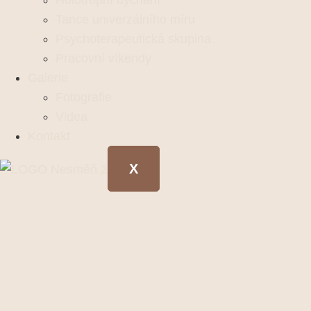
Holotropní dýchání
Tance univerzálního míru
Psychoterapeutická skupina
Pracovní víkendy
Galerie
Fotografie
Videa
Kontakt
X