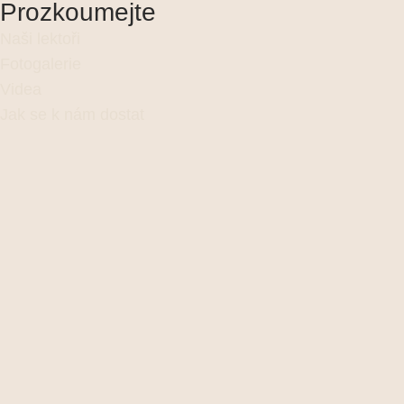
Prozkoumejte
Naši lektoři
Fotogalerie
Videa
Jak se k nám dostat