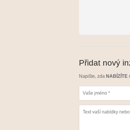
Přidat nový in
Napište, zda
NABÍZÍTE
m