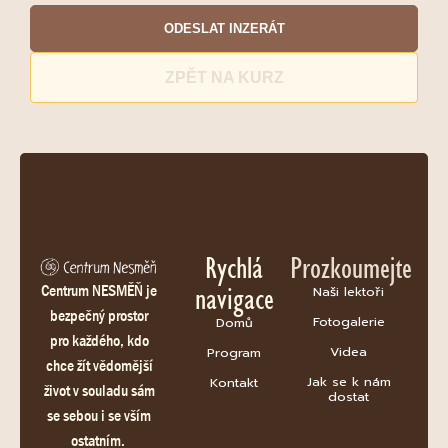
ODESLAT INZERÁT
ZPĚT NA KURZ
Rychlá
Prozkoumejte
navigace
Centrum NESMĚŇ je
Naši lektoři
bezpečný prostor
Fotogalerie
Domů
pro každého, kdo
Videa
Program
chce žít vědomější
Jak se k nám
Kontakt
život v souladu sám
dostat
se sebou i se vším
ostatním.