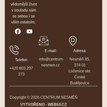
vědomější život
v souladu sám
se sebou i se
vším ostatním.
E-mail:
Adresa:
info@centrum-
Nesměň 85,
Telefon
nesmen.cz
374 01
+420 603 207
Ločenice okr.
273
České
Budějovice
Copyright © 2026 CENTRUM NESMĚŇ
VYTVOŘENO - WEBUI.CZ