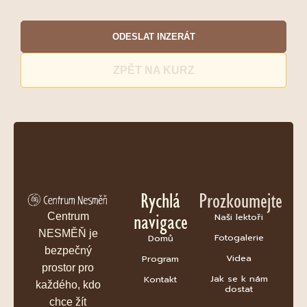
ODESLAT INZERÁT
ZPĚT NA KURZ
Rychlá
Prozkoumejte
navigace
Centrum
Naši lektoři
NESMĚŇ je
Fotogalerie
Domů
bezpečný
Videa
Program
prostor pro
Jak se k nám
Kontakt
každého, kdo
dostat
chce žít