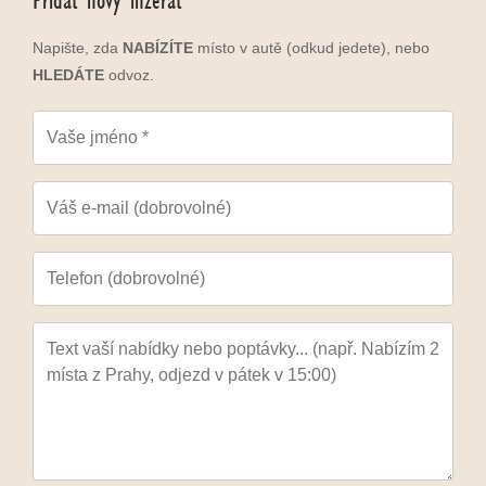
Přidat nový inzerát
Napište, zda
NABÍZÍTE
místo v autě (odkud jedete), nebo
HLEDÁTE
odvoz.