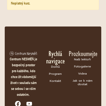
Neplatný kurz.
Rychlá
Prozkoumejte
navigace
Centrum NESMĚŇ je
Naši lektoři
bezpečný prostor
Fotogalerie
Domů
pro každého, kdo
Videa
Program
chce žít vědomější
Jak se k nám
Kontakt
život v souladu sám
dostat
se sebou i se vším
ostatním.