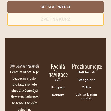
ODESLAT INZERÁT
ZPĚT NA KURZ
Rychlá
Prozkoumejte
navigace
Centrum NESMĚŇ je
Naši lektoři
bezpečný prostor
Fotogalerie
Domů
pro každého, kdo
Videa
Program
chce žít vědomější
Jak se k nám
Kontakt
život v souladu sám
dostat
se sebou i se vším
ostatním.