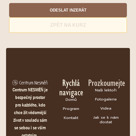
ODESLAT INZERÁT
ZPĚT NA KURZ
Rychlá
Prozkoumejte
navigace
Centrum NESMĚŇ je
Naši lektoři
bezpečný prostor
Fotogalerie
Domů
pro každého, kdo
Videa
Program
chce žít vědomější
Jak se k nám
Kontakt
život v souladu sám
dostat
se sebou i se vším
ostatním.