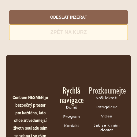
ODESLAT INZERÁT
ZPĚT NA KURZ
Rychlá
Prozkoumejte
navigace
Centrum NESMĚŇ je
Naši lektoři
bezpečný prostor
Fotogalerie
Domů
pro každého, kdo
Videa
Program
chce žít vědomější
Jak se k nám
Kontakt
život v souladu sám
dostat
se sebou i se vším