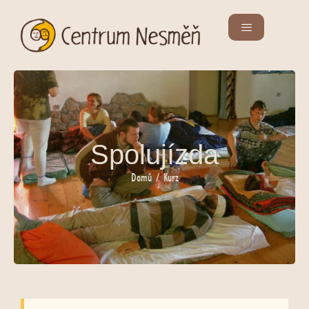
Spolujízda
Domů
/ Kurz