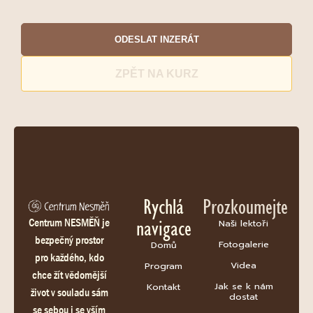
ODESLAT INZERÁT
ZPĚT NA KURZ
Rychlá
Prozkoumejte
navigace
Centrum NESMĚŇ je
Naši lektoři
bezpečný prostor
Fotogalerie
Domů
pro každého, kdo
Videa
Program
chce žít vědomější
Jak se k nám
Kontakt
život v souladu sám
dostat
se sebou i se vším