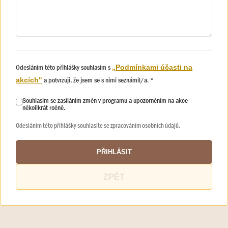
Odesláním této přihlášky souhlasím s
„Podmínkami účasti na
a potvrzuji, že jsem se s nimi seznámil/a. *
akcích"
Souhlasím se zasíláním změn v programu a upozorněním na akce
několikrát ročně.
Odesláním této přihlášky souhlasíte se zpracováním osobních údajů.
PŘIHLÁSIT
ZPĚT