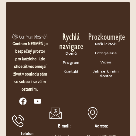
Rychlá
Prozkoumejte
navigace
Centrum NESMĚŇ je
Naši lektoři
bezpečný prostor
Fotogalerie
Domů
pro každého, kdo
Videa
Program
chce žít vědomější
Jak se k nám
Kontakt
život v souladu sám
dostat
se sebou i se vším
ostatním.
E-mail:
Adresa:
Telefon