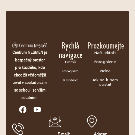
Rychlá
Prozkoumejte
navigace
Centrum NESMĚŇ je
Naši lektoři
bezpečný prostor
Fotogalerie
Domů
pro každého, kdo
Videa
Program
chce žít vědomější
Jak se k nám
Kontakt
život v souladu sám
dostat
se sebou i se vším
ostatním.
E-mail:
Adresa: