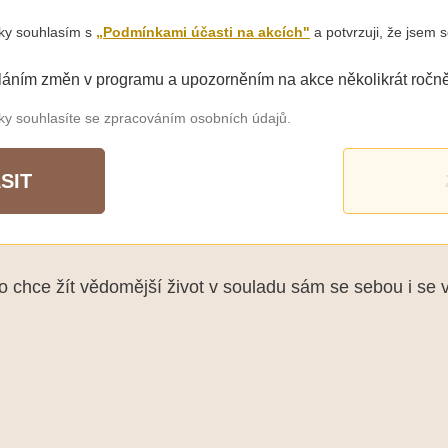
šky souhlasím s
„Podmínkami účasti na akcích"
a potvrzuji, že jsem s
láním změn v programu a upozorněním na akce několikrát ročně
šky souhlasíte se zpracováním osobních údajů.
SIT
chce žít vědomější život v souladu sám se sebou i se 