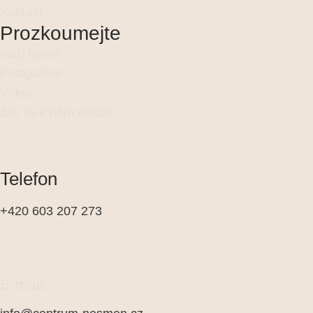
Kontakt
Prozkoumejte
Naši lektoři
Fotogalerie
Videa
Jak se k nám dostat
Telefon
+420 603 207 273
E-mail: