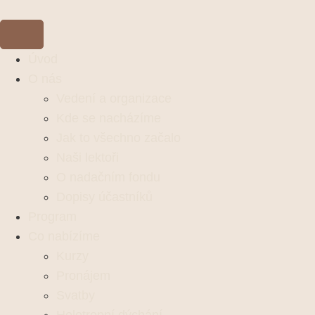
Úvod
O nás
Vedení a organizace
Kde se nacházíme
Jak to všechno začalo
Naši lektoři
O nadačním fondu
Dopisy účastníků
Program
Co nabízíme
Kurzy
Pronájem
Svatby