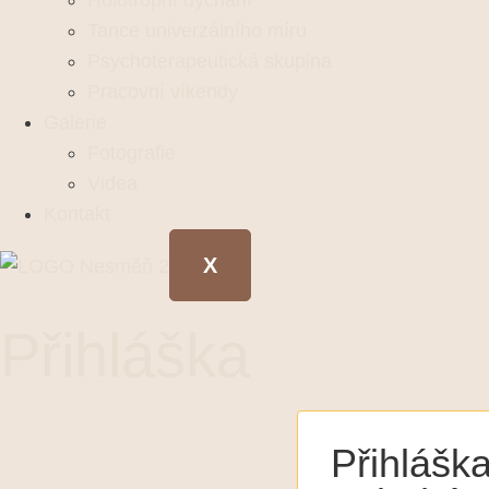
Holotropní dýchání
Tance univerzálního míru
Psychoterapeutická skupina
Pracovní víkendy
Galerie
Fotografie
Videa
Kontakt
X
Přihláška
Přihlášk