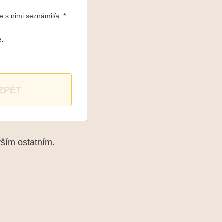
e s nimi seznámil/a. *
.
ZPĚT
vším ostatním.