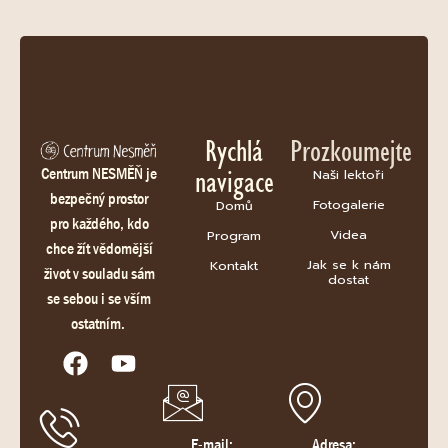
Rychlá
Prozkoumejte
navigace
Centrum NESMĚŇ je
Naši lektoři
bezpečný prostor
Fotogalerie
Domů
pro každého, kdo
Videa
Program
chce žít vědomější
Jak se k nám
Kontakt
život v souladu sám
dostat
se sebou i se vším
ostatním.
E-mail:
Adresa: