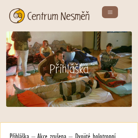
Přihláška
Přihláška – Akce zrušena – Dvojité holotropní