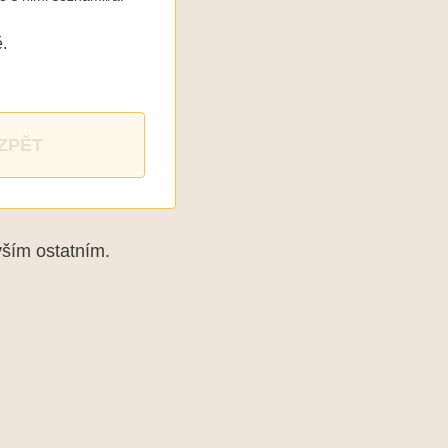
.
ZPĚT
vším ostatním.