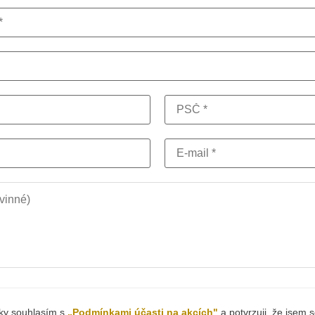
šky souhlasím s
„Podmínkami účasti na akcích"
a potvrzuji, že jsem s