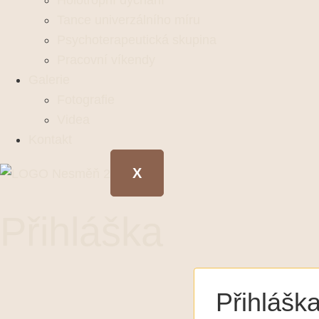
Holotropní dýchání
Tance univerzálního míru
Psychoterapeutická skupina
Pracovní víkendy
Galerie
Fotografie
Videa
Kontakt
X
Přihláška
Přihlášk