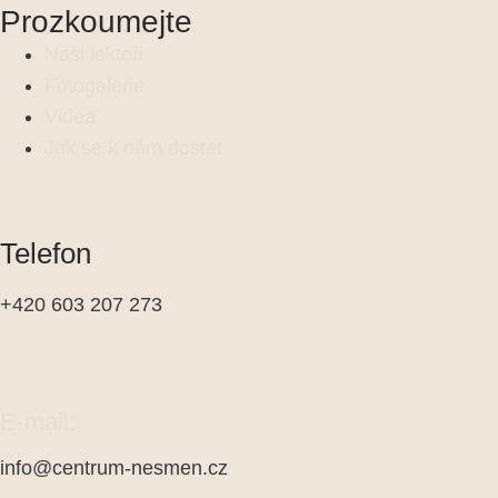
Prozkoumejte
Naši lektoři
Fotogalerie
Videa
Jak se k nám dostat
Telefon
+420 603 207 273
E-mail:
info@centrum-nesmen.cz