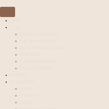
Úvod
O nás
Vedení a organizace
Kde se nacházíme
Jak to všechno začalo
Naši lektoři
O nadačním fondu
Dopisy účastníků
Program
Co nabízíme
Kurzy
Pronájem
Svatby