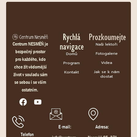
Rychlá
Prozkoumejte
navigace
Centrum NESMĚŇ je
Naši lektoři
bezpečný prostor
Fotogalerie
Domů
pro každého, kdo
Videa
Program
chce žít vědomější
Jak se k nám
Kontakt
život v souladu sám
dostat
se sebou i se vším
ostatním.
E-mail:
Adresa:
Telefon