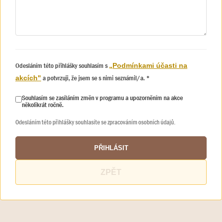
Odesláním této přihlášky souhlasím s
„Podmínkami účasti na
a potvrzuji, že jsem se s nimi seznámil/a. *
akcích"
Souhlasím se zasíláním změn v programu a upozorněním na akce
několikrát ročně.
Odesláním této přihlášky souhlasíte se zpracováním osobních údajů.
PŘIHLÁSIT
ZPĚT