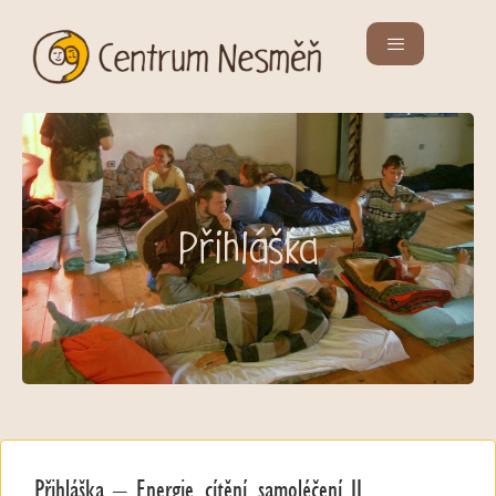
Přihláška
Přihláška – Energie, cítění, samoléčení II