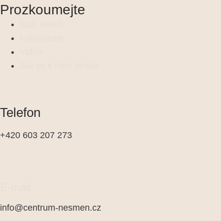
Prozkoumejte
Naši lektoři
Fotogalerie
Videa
Jak se k nám dostat
Telefon
+420 603 207 273
E-mail:
info@centrum-nesmen.cz