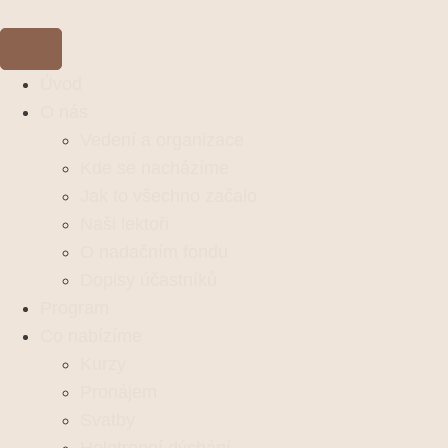
Úvod
O nás
Vedení a organizace
Kde se nacházíme
Jak to všechno začalo
Naši lektoři
O nadačním fondu
Dopisy účastníků
Program
Co nabízíme
Kurzy
Pronájem
Svatby