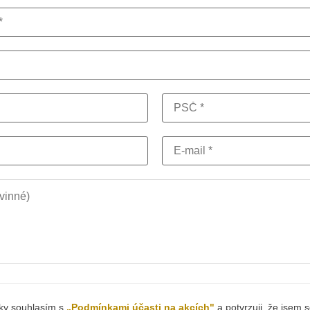
šky souhlasím s
„Podmínkami účasti na akcích"
a potvrzuji, že jsem s