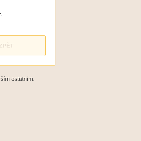
.
ZPĚT
vším ostatním.