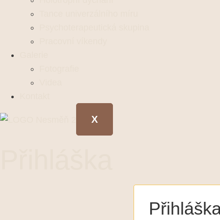
Holotropní dýchání
Tance univerzálního míru
Psychoterapeutická skupina
Pracovní víkendy
Galerie
Fotografie
Videa
Kontakt
X
Přihláška
Přihláška