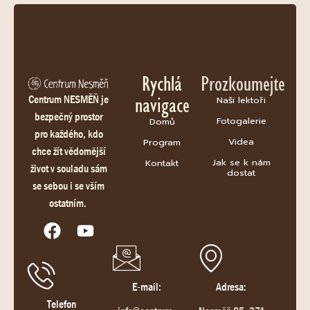
Rychlá
Prozkoumejte
navigace
Centrum NESMĚŇ je
Naši lektoři
bezpečný prostor
Fotogalerie
Domů
pro každého, kdo
Videa
Program
chce žít vědomější
Jak se k nám
Kontakt
život v souladu sám
dostat
se sebou i se vším
ostatním.
E-mail:
Adresa:
Telefon