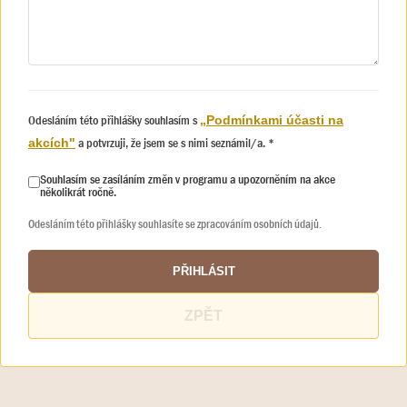
Odesláním této přihlášky souhlasím s
„Podmínkami účasti na
a potvrzuji, že jsem se s nimi seznámil/a. *
akcích"
Souhlasím se zasíláním změn v programu a upozorněním na akce
několikrát ročně.
Odesláním této přihlášky souhlasíte se zpracováním osobních údajů.
PŘIHLÁSIT
ZPĚT