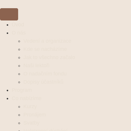
Úvod
O nás
Vedení a organizace
Kde se nacházíme
Jak to všechno začalo
Naši lektoři
O nadačním fondu
Dopisy účastníků
Program
Co nabízíme
Kurzy
Pronájem
Svatby