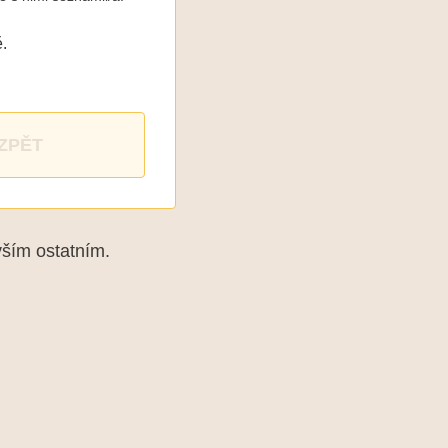
.
ZPĚT
vším ostatním.