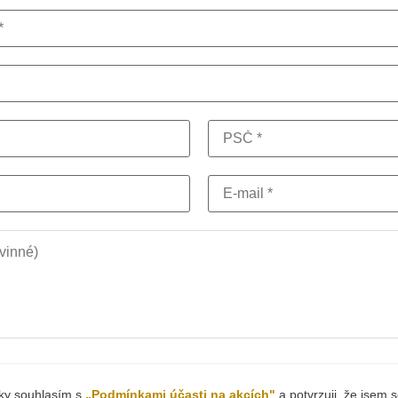
šky souhlasím s
„Podmínkami účasti na akcích"
a potvrzuji, že jsem s