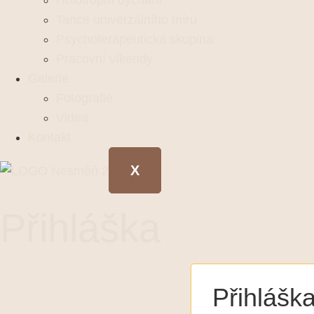
Holotropní dýchání
Tance univerzálního míru
Psychoterapeutická skupina
Pracovní víkendy
Galerie
Fotografie
Videa
Kontakt
X
Přihláška
Přihlášk