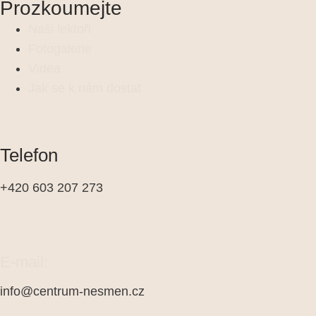
Prozkoumejte
Naši lektoři
Fotogalerie
Videa
Jak se k nám dostat
Telefon
+420 603 207 273
E-mail:
info@centrum-nesmen.cz