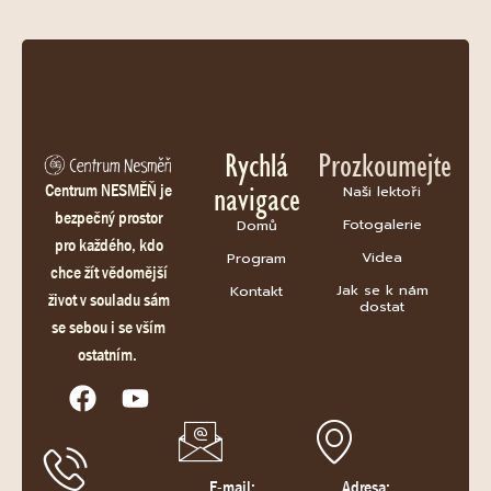
Rychlá
Prozkoumejte
navigace
Centrum NESMĚŇ je
Naši lektoři
bezpečný prostor
Fotogalerie
Domů
pro každého, kdo
Videa
Program
chce žít vědomější
Jak se k nám
Kontakt
život v souladu sám
dostat
se sebou i se vším
ostatním.
E-mail:
Adresa: