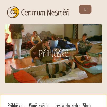
Přihláška
Přihláška – Vůně světla – cesta do srdce Zikru