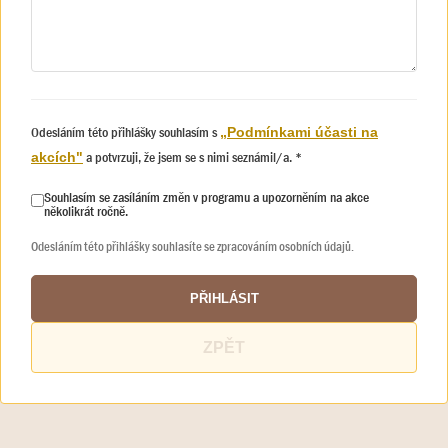
Odesláním této přihlášky souhlasím s
„Podmínkami účasti na
a potvrzuji, že jsem se s nimi seznámil/a. *
akcích"
Souhlasím se zasíláním změn v programu a upozorněním na akce
několikrát ročně.
Odesláním této přihlášky souhlasíte se zpracováním osobních údajů.
PŘIHLÁSIT
ZPĚT