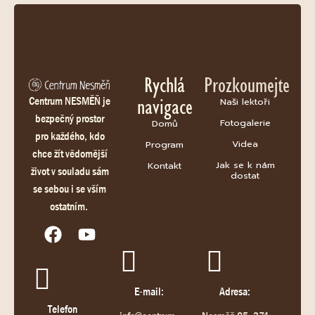
Rychlá
Prozkoumejte
navigace
Centrum NESMĚŇ je
Naši lektoři
bezpečný prostor
Fotogalerie
Domů
pro každého, kdo
Videa
Program
chce žít vědomější
Jak se k nám
Kontakt
život v souladu sám
dostat
se sebou i se vším
ostatním.
E-mail:
Adresa:
Telefon