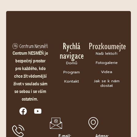
Rychlá
Prozkoumejte
navigace
Centrum NESMĚŇ je
Naši lektoři
bezpečný prostor
Fotogalerie
Domů
pro každého, kdo
Videa
Program
chce žít vědomější
Jak se k nám
Kontakt
život v souladu sám
dostat
se sebou i se vším
ostatním.
E-mail:
Adresa: