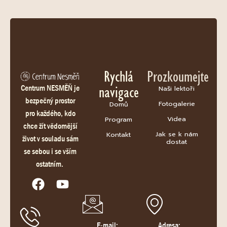
Rychlá
Prozkoumejte
navigace
Centrum NESMĚŇ je
Naši lektoři
bezpečný prostor
Fotogalerie
Domů
pro každého, kdo
Videa
Program
chce žít vědomější
Jak se k nám
Kontakt
život v souladu sám
dostat
se sebou i se vším
ostatním.
E-mail:
Adresa: