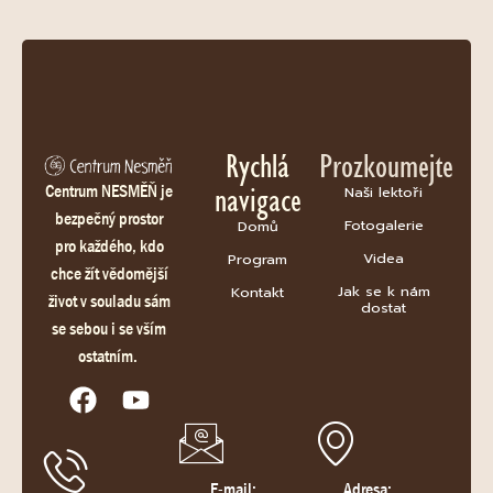
Rychlá
Prozkoumejte
navigace
Centrum NESMĚŇ je
Naši lektoři
bezpečný prostor
Fotogalerie
Domů
pro každého, kdo
Videa
Program
chce žít vědomější
Jak se k nám
Kontakt
život v souladu sám
dostat
se sebou i se vším
ostatním.
E-mail:
Adresa: