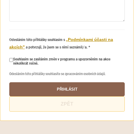
Odesláním této přihlášky souhlasím s
„Podmínkami účasti na
a potvrzuji, že jsem se s nimi seznámil/a. *
akcích"
Souhlasím se zasíláním změn v programu a upozorněním na akce
několikrát ročně.
Odesláním této přihlášky souhlasíte se zpracováním osobních údajů.
PŘIHLÁSIT
ZPĚT