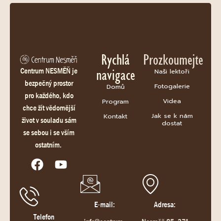
Rychlá
Prozkoumejte
navigace
Centrum NESMĚŇ je
Naši lektoři
bezpečný prostor
Fotogalerie
Domů
pro každého, kdo
Videa
Program
chce žít vědomější
Jak se k nám
Kontakt
život v souladu sám
dostat
se sebou i se vším
ostatním.
E-mail:
Adresa:
Telefon