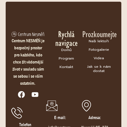
Rychlá
Prozkoumejte
navigace
Centrum NESMĚŇ je
Naši lektoři
bezpečný prostor
Fotogalerie
Domů
pro každého, kdo
Videa
Program
chce žít vědomější
Jak se k nám
Kontakt
život v souladu sám
dostat
se sebou i se vším
ostatním.
E-mail:
Adresa:
Telefon