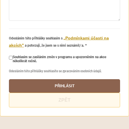
Odesláním této přihlášky souhlasím s
„Podmínkami účasti na
a potvrzuji, že jsem se s nimi seznámil/a. *
akcích"
Souhlasím se zasíláním změn v programu a upozorněním na akce
několikrát ročně.
Odesláním této přihlášky souhlasíte se zpracováním osobních údajů.
PŘIHLÁSIT
ZPĚT