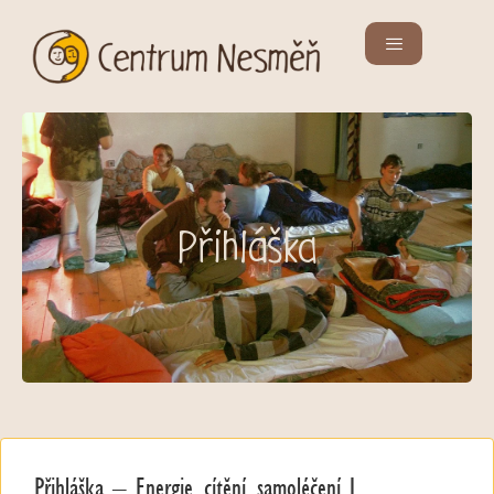
Přihláška
Přihláška – Energie, cítění, samoléčení I