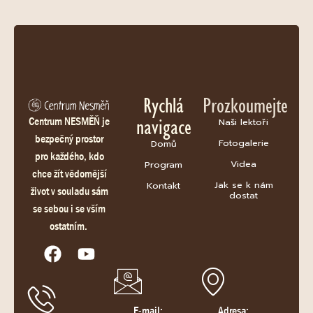
Rychlá
Prozkoumejte
navigace
Centrum NESMĚŇ je
Naši lektoři
bezpečný prostor
Fotogalerie
Domů
pro každého, kdo
Videa
Program
chce žít vědomější
Jak se k nám
Kontakt
život v souladu sám
dostat
se sebou i se vším
ostatním.
E-mail:
Adresa: