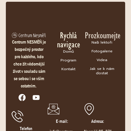
Rychlá
Prozkoumejte
navigace
Centrum NESMĚŇ je
Naši lektoři
bezpečný prostor
Fotogalerie
Domů
pro každého, kdo
Videa
Program
chce žít vědomější
Jak se k nám
Kontakt
život v souladu sám
dostat
se sebou i se vším
ostatním.
E-mail:
Adresa:
Telefon