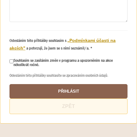
Odesláním této přihlášky souhlasím s
„Podmínkami účasti na
a potvrzuji, že jsem se s nimi seznámil/a. *
akcích"
Souhlasím se zasíláním změn v programu a upozorněním na akce
několikrát ročně.
Odesláním této přihlášky souhlasíte se zpracováním osobních údajů.
PŘIHLÁSIT
ZPĚT