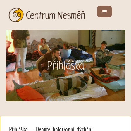
Přihláška
Přihláška – Dvojité holotropní dýchání