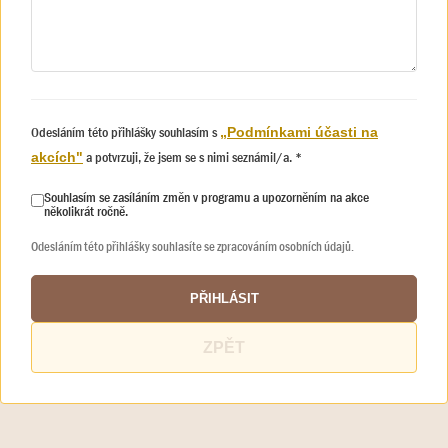
Odesláním této přihlášky souhlasím s
„Podmínkami účasti na
a potvrzuji, že jsem se s nimi seznámil/a. *
akcích"
Souhlasím se zasíláním změn v programu a upozorněním na akce
několikrát ročně.
Odesláním této přihlášky souhlasíte se zpracováním osobních údajů.
PŘIHLÁSIT
ZPĚT