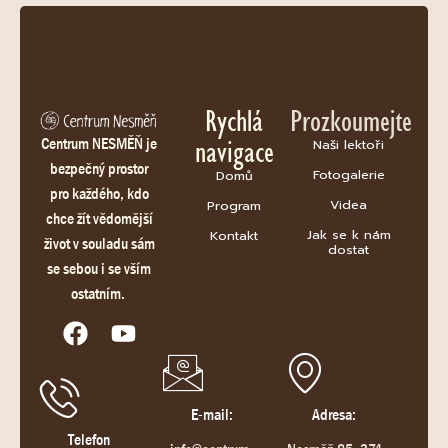
Rychlá
Prozkoumejte
navigace
Centrum NESMĚŇ je
Naši lektoři
bezpečný prostor
Fotogalerie
Domů
pro každého, kdo
Videa
Program
chce žít vědomější
Jak se k nám
Kontakt
život v souladu sám
dostat
se sebou i se vším
ostatním.
E-mail:
Adresa:
Telefon