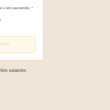
e s nimi seznámil/a. *
.
ZPĚT
vším ostatním.