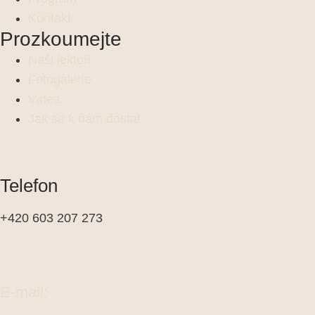
Kontakt
Prozkoumejte
Naši lektoři
Fotogalerie
Videa
Jak se k nám dostat
Telefon
+420 603 207 273
E-mail: