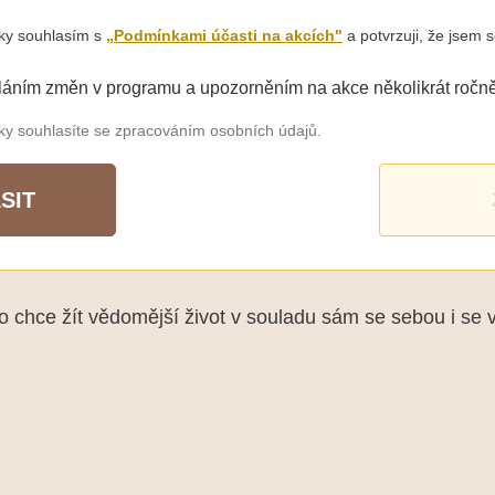
šky souhlasím s
„Podmínkami účasti na akcích"
a potvrzuji, že jsem s
láním změn v programu a upozorněním na akce několikrát ročně
šky souhlasíte se zpracováním osobních údajů.
SIT
chce žít vědomější život v souladu sám se sebou i se 