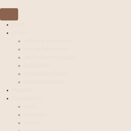
Úvod
O nás
Vedení a organizace
Kde se nacházíme
Jak to všechno začalo
Naši lektoři
O nadačním fondu
Dopisy účastníků
Program
Co nabízíme
Kurzy
Pronájem
Svatby