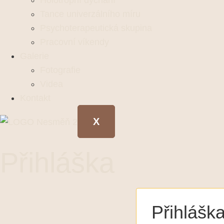
Holotropní dýchání
Tance univerzálního míru
Psychoterapeutická skupina
Pracovní víkendy
Galerie
Fotografie
Videa
Kontakt
X
Přihláška
Přihláš